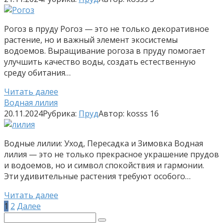
Рогоз в пруду Рогоз — это не только декоративное
растение, но и важный элемент экосистемы
водоемов. Выращивание рогоза в пруду помогает
улучшить качество воды, создать естественную
среду обитания…
Читать далее
Водная лилия
20.11.2024
Рубрика:
Пруд
Автор:
kosss
16
Водные лилии: Уход, Пересадка и Зимовка Водная
лилия — это не только прекрасное украшение прудов
и водоемов, но и символ спокойствия и гармонии.
Эти удивительные растения требуют особого…
Читать далее
Пагинация
1
2
Далее
записей
Поиск: