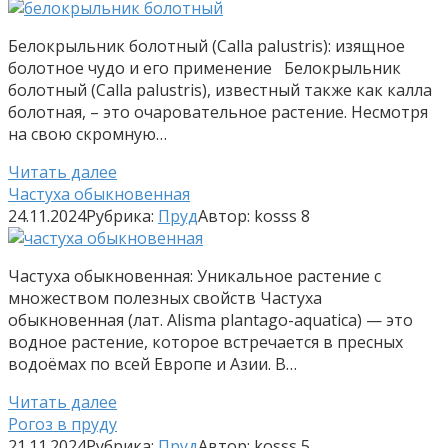
Белокрыльник болотный (Calla palustris): изящное
болотное чудо и его применение Белокрыльник
болотный (Calla palustris), известный также как калла
болотная, – это очаровательное растение. Несмотря
на свою скромную…
Читать далее
Частуха обыкновенная
24.11.2024
Рубрика:
Пруд
Автор:
kosss
8
Частуха обыкновенная: Уникальное растение с
множеством полезных свойств Частуха
обыкновенная (лат. Alisma plantago-aquatica) — это
водное растение, которое встречается в пресных
водоёмах по всей Европе и Азии. В…
Читать далее
Рогоз в пруду
21.11.2024
Рубрика:
Пруд
Автор:
kosss
5