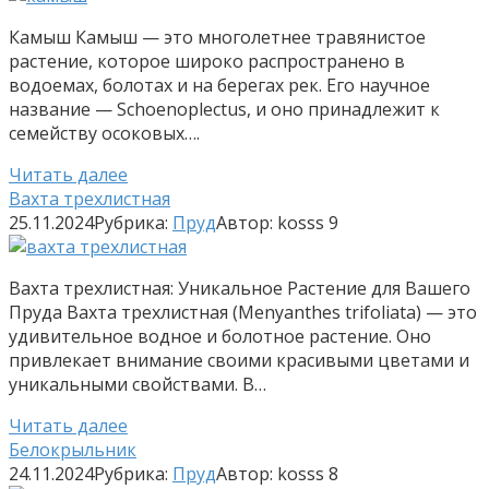
Камыш Камыш — это многолетнее травянистое
растение, которое широко распространено в
водоемах, болотах и на берегах рек. Его научное
название — Schoenoplectus, и оно принадлежит к
семейству осоковых….
Читать далее
Вахта трехлистная
25.11.2024
Рубрика:
Пруд
Автор:
kosss
9
Вахта трехлистная: Уникальное Растение для Вашего
Пруда Вахта трехлистная (Menyanthes trifoliata) — это
удивительное водное и болотное растение. Оно
привлекает внимание своими красивыми цветами и
уникальными свойствами. В…
Читать далее
Белокрыльник
24.11.2024
Рубрика:
Пруд
Автор:
kosss
8