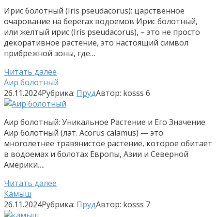
Ирис болотный (Iris pseudacorus): царственное
очарование на берегах водоемов Ирис болотный,
или желтый ирис (Iris pseudacorus), – это не просто
декоративное растение, это настоящий символ
прибрежной зоны, где…
Читать далее
Аир болотный
26.11.2024
Рубрика:
Пруд
Автор:
kosss
6
Аир болотный: Уникальное Растение и Его Значение
Аир болотный (лат. Acorus calamus) — это
многолетнее травянистое растение, которое обитает
в водоемах и болотах Европы, Азии и Северной
Америки….
Читать далее
Камыш
26.11.2024
Рубрика:
Пруд
Автор:
kosss
7