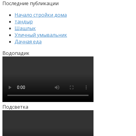
Последние публикации
Начало стройки дома
тандыр
Шашлык
Уличный умывальник
Дачная еда
Водопадик
Подсветка