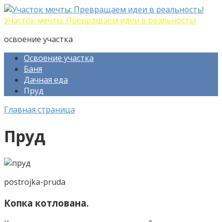
Перейти
к
Участок мечты: Превращаем идеи в реальность!
контенту
освоение участка
Освоение участка
Баня
Дачная еда
Пруд
Главная страница
Пруд
postrojka-pruda
Копка котлована.