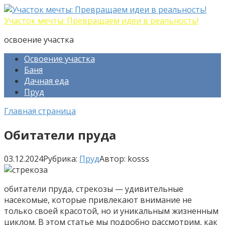
Перейти
к
Участок мечты: Превращаем идеи в реальность!
контенту
освоение участка
Освоение участка
Баня
Дачная еда
Пруд
Главная страница
Обитатели пруда
03.12.2024
Рубрика:
Пруд
Автор:
kosss
обитатели пруда, стрекозы — удивительные
насекомые, которые привлекают внимание не
только своей красотой, но и уникальным жизненным
циклом. В этом статье мы подробно рассмотрим, как