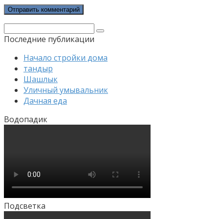
Поиск:
Последние публикации
Начало стройки дома
тандыр
Шашлык
Уличный умывальник
Дачная еда
Водопадик
Подсветка